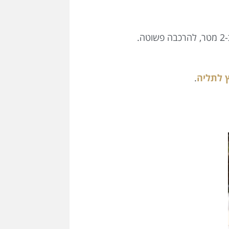
.
 לתליה
.