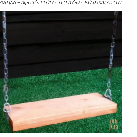
נדנדה קומפלט לגינה כוללת נדנדה לילדים ולתינוקות – אמן העץ