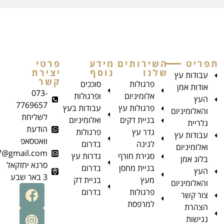
השירותים
מידע
פרטי
שלנו
נוסף
יצירת
קשר
פרגולות
סוככים
073-
אלומיניום
ופרגולות
7769657
פרגולות עץ
עבודות בעץ
לשליחת
בניית דקים
ואלומיניום
הודעת
גדר עץ
פרגולות
וואטסאפ
לגינה
בדרום
aman.top8787@gmail.com
סגירת חורף
גדרות עץ
סרנא יחזקאל
בניית מחסן
בדרום
3 באר שבע
מעץ
בניית דק
פרגולות
בדרום
למרפסת