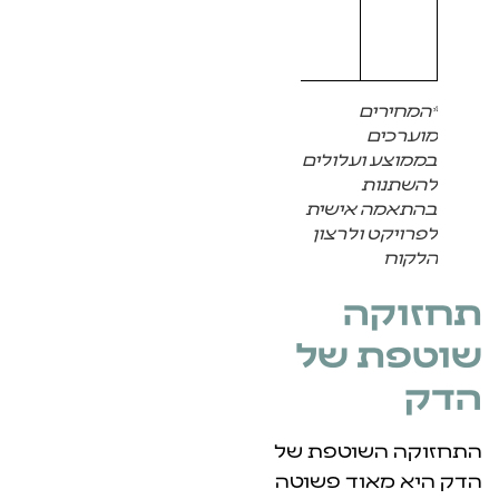
נעשה
משבבי
במבוק.
ים
ם
 ועלולים
ת
 אישית
 ולרצון
ה
 של
שוטפת של
אוד פשוטה