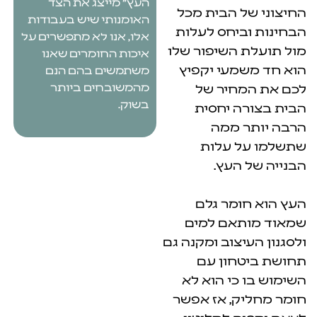
העץ" מייצג את הצד
 הבית מכל
האומנותי שיש בעבודות
יחס לעלות
אלו, אנו לא מתפשרים על
השיפור שלו
איכות החומרים שאנו
עי יקפיץ
משתמשים בהם הנם
מהמשובחים ביותר
חיר של
בשוק.
 יחסית
 ממה
 עלות
העץ.
מר גלם
אם למים
צוב ומקנה גם
חון עם
כי הוא לא
, אז אפשר