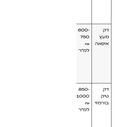
ביותר
לבניית
דקים
600-
עץ
750
איפאה
₪
הינו עץ
למ"ר
מיוחד
מדרום
אמריקה.
עץ מאוד
איכותי.
850-
עץ עם
1000
שומניות
₪
טבעית
למ"ר
וצבע
מאוד
מיוחד