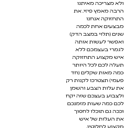
 מאיתנו
פיזי. את
חנו
ת לכמה
 במצב הדק)
ות אותה
מכם ללא
 התחזוקה
כל היותר
שקלים (חד
כו לקנות רק
צבע והשמן
צכם שזה יקח
עות מזמנכם
כלו לחסוך
של איש
טין.