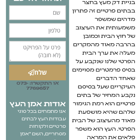
עץ בחצר
ים זה פתרון
שפר
את העיצוב
ת וכמובן
ד מהמקרים
רך הבית
 שנקבע על
ים מסוימים
שלח
ים
או התקשרו: 073-
שעל בסיסם
7769657
ר של בתים
אודות אמן העץ
 רמת הגימור
אנו מתמחים בכל סוגי
א מושפעת
עבודות העץ לבתים
צוב של הבית
פרטיים ולקוחות
 הוא משפר
מסחריים, השם "אמן
המראה