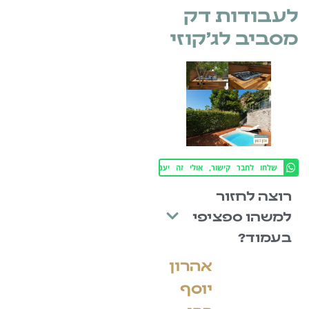
ת דק
ג'קוזי
ישור, אולי זה יעניין גם אותו!
ור
פציפי
אהרון
יוסף