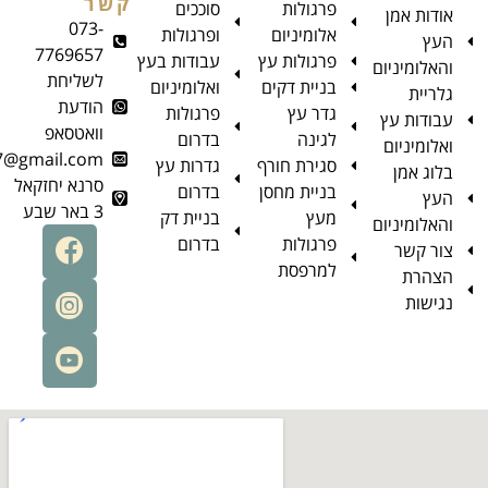
קשר
פרגולות
סוככים
073-
אלומיניום
ופרגולות
7769657
פרגולות עץ
עבודות בעץ
לשליחת
בניית דקים
ואלומיניום
הודעת
גדר עץ
פרגולות
וואטסאפ
לגינה
בדרום
aman.top8787@gmail.com
סגירת חורף
גדרות עץ
סרנא יחזקאל
בניית מחסן
בדרום
3 באר שבע
מעץ
בניית דק
פרגולות
בדרום
למרפסת