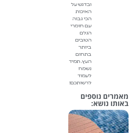
ובדגש על
האיכות
הכי גבוה
עם חומרי
הגלם
הטובים
ביותר
בתחום
העץ. תמיד
נשמח
לעמוד
לרשותכם!
וספים
שא: