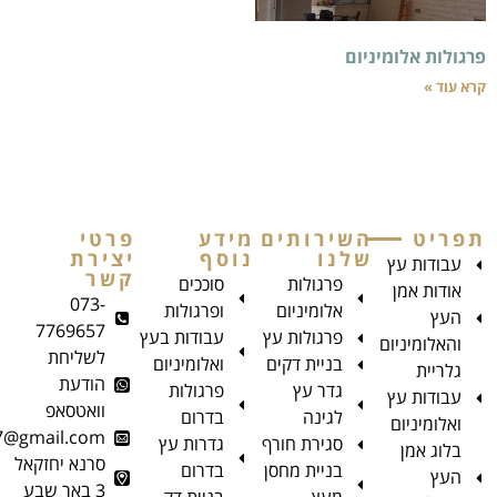
ניום
השירותים
מידע
פרטי
שלנו
נוסף
יצירת
קשר
פרגולות
סוככים
073-
אלומיניום
ופרגולות
7769657
פרגולות עץ
עבודות בעץ
לשליחת
בניית דקים
ואלומיניום
הודעת
גדר עץ
פרגולות
וואטסאפ
לגינה
בדרום
aman.top8787@gmail.com
סגירת חורף
גדרות עץ
סרנא יחזקאל
בניית מחסן
בדרום
3 באר שבע